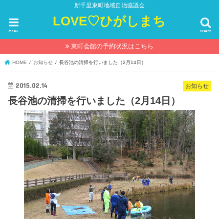
新千里東町地域自治協議会
LOVE♡ひがしまち
menu
search
東町会館の予約状況はこちら
HOME
お知らせ
長谷池の清掃を行いました（2月14日）
2015.02.14
お知らせ
長谷池の清掃を行いました（2月14日）