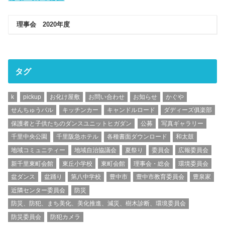
理事会 2020年度
タグ
k
pickup
お化け屋敷
お問い合わせ
お知らせ
かぐや
せんちゅうパル
キッチンカー
キャンドルロード
ダディーズ俱楽部
保護者と子供たちのダンスユニットヒガダン
公募
写真ギャラリー
千里中央公園
千里阪急ホテル
各種書面ダウンロード
和太鼓
地域コミュニティー
地域自治協議会
夏祭り
委員会
広報委員会
新千里東町会館
東丘小学校
東町会館
理事会・総会
環境委員会
盆ダンス
盆踊り
第八中学校
豊中市
豊中市教育委員会
豊泉家
近隣センター委員会
防災
防災、防犯、まち美化、美化推進、減災、樹木診断、環境委員会
防災委員会
防犯カメラ