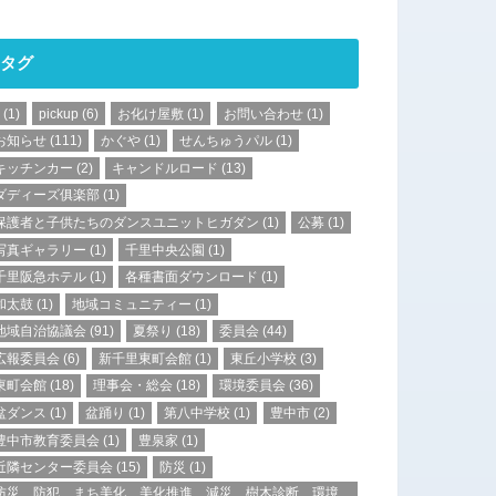
タグ
(1)
pickup
(6)
お化け屋敷
(1)
お問い合わせ
(1)
お知らせ
(111)
かぐや
(1)
せんちゅうパル
(1)
キッチンカー
(2)
キャンドルロード
(13)
ダディーズ俱楽部
(1)
保護者と子供たちのダンスユニットヒガダン
(1)
公募
(1)
写真ギャラリー
(1)
千里中央公園
(1)
千里阪急ホテル
(1)
各種書面ダウンロード
(1)
和太鼓
(1)
地域コミュニティー
(1)
地域自治協議会
(91)
夏祭り
(18)
委員会
(44)
広報委員会
(6)
新千里東町会館
(1)
東丘小学校
(3)
東町会館
(18)
理事会・総会
(18)
環境委員会
(36)
盆ダンス
(1)
盆踊り
(1)
第八中学校
(1)
豊中市
(2)
豊中市教育委員会
(1)
豊泉家
(1)
近隣センター委員会
(15)
防災
(1)
防災、防犯、まち美化、美化推進、減災、樹木診断、環境