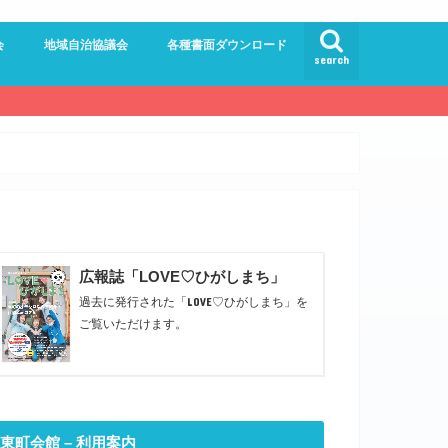
会
地域自治協議会
各種書面ダウンロード
search
員会
員会
ンター委員会
ドルロード
館
員会
広報誌「LOVE♡ひがしまち」
過去に発行された「LOVE♡ひがしまち」を
ご覧いただけます。
東町会館 – 利用案内