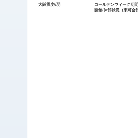
大阪震度6弱
ゴールデンウィーク期
開館/休館状況（東町会