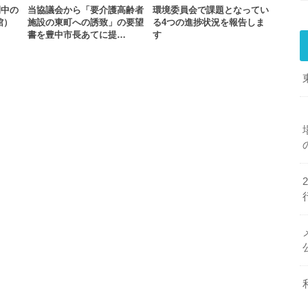
間中の
当協議会から「要介護高齢者
環境委員会で課題となってい
館）
施設の東町への誘致」の要望
る4つの進捗状況を報告しま
書を豊中市長あてに提…
す