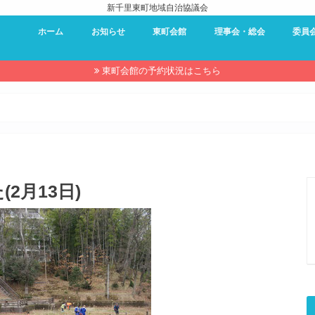
新千里東町地域自治協議会
ホーム
お知らせ
東町会館
理事会・総会
委員
東町会館 – 利用案内
東町会館 – 予約状況
東町会館 – 使用申し込み
理事会・総会
過去の理事会・総会資料
防災委
環境委
夏祭り
近隣セ
キャン
東町会
広報委
東町会館の予約状況はこちら
2月13日)