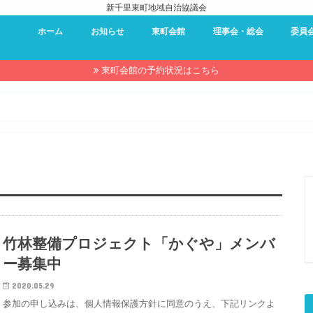
新千里東町地域自治協議会
ホーム
お知らせ
東町会館
理事会・総会
委員
東町会館 – 利用案内
東町会館 – 予約状況
東町会館 – 使用申し込み
理事会・総会
過去の理事会・総会資料
防災委
環境委
夏祭り
近隣セ
キャン
東町会
広報委
東町会館の予約状況はこちら
竹林整備プロジェクト「かぐや」メンバ
ー募集中
2020.05.29
参加の申し込みは、個人情報保護方針に同意のうえ、下記リンクよ