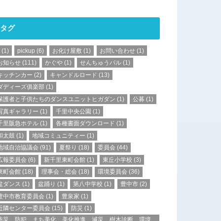
タグ
(1)
pickup
(6)
お化け屋敷
(1)
お問い合わせ
(1)
お知らせ
(111)
かぐや
(1)
せんちゅうパル
(1)
キッチンカー
(2)
キャンドルロード
(13)
ダディーズ俱楽部
(1)
保護者と子供たちのダンスユニットヒガダン
(1)
公募
(1)
写真ギャラリー
(1)
千里中央公園
(1)
千里阪急ホテル
(1)
各種書面ダウンロード
(1)
和太鼓
(1)
地域コミュニティー
(1)
地域自治協議会
(91)
夏祭り
(18)
委員会
(44)
広報委員会
(6)
新千里東町会館
(1)
東丘小学校
(3)
東町会館
(18)
理事会・総会
(18)
環境委員会
(36)
盆ダンス
(1)
盆踊り
(1)
第八中学校
(1)
豊中市
(2)
豊中市教育委員会
(1)
豊泉家
(1)
近隣センター委員会
(15)
防災
(1)
防災、防犯、まち美化、美化推進、減災、樹木診断、環境