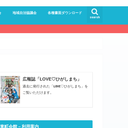
会
地域自治協議会
各種書面ダウンロード
search
員会
員会
ンター委員会
ドルロード
館
員会
広報誌「LOVE♡ひがしまち」
過去に発行された「LOVE♡ひがしまち」を
ご覧いただけます。
東町会館 – 利用案内