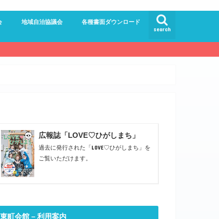
会
地域自治協議会
各種書面ダウンロード
search
員会
員会
ンター委員会
ドルロード
館
員会
広報誌「LOVE♡ひがしまち」
過去に発行された「LOVE♡ひがしまち」を
ご覧いただけます。
東町会館 – 利用案内