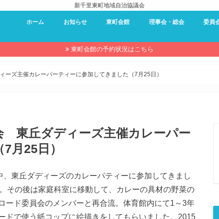
新千里東町地域自治協議会
ホーム
お知らせ
東町会館
理事会・総会
委員
東町会館 – 利用案内
東町会館 – 予約状況
東町会館 – 使用申し込み
理事会・総会
過去の理事会・総会資料
防災委
環境委
夏祭り
近隣セ
キャン
東町会
広報委
東町会館の予約状況はこちら
ィーズ主催カレーパーティーに参加してきました（7月25日）
会 東丘ダディーズ主催カレーパー
7月25日）
の中、東丘ダディーズのカレーパティーに参加してきまし
い。その後は家庭科室に移動して、カレーの具材の野菜の
ロード委員会のメンバーと再合流。体育館内にて1～3年
ドで使う紙コップに絵描きをしてもらいました。2015