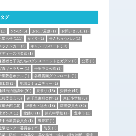
タグ
(1)
pickup
(6)
お化け屋敷
(1)
お問い合わせ
(1)
お知らせ
(111)
かぐや
(1)
せんちゅうパル
(1)
キッチンカー
(2)
キャンドルロード
(13)
ダディーズ俱楽部
(1)
保護者と子供たちのダンスユニットヒガダン
(1)
公募
(1)
写真ギャラリー
(1)
千里中央公園
(1)
千里阪急ホテル
(1)
各種書面ダウンロード
(1)
和太鼓
(1)
地域コミュニティー
(1)
地域自治協議会
(91)
夏祭り
(18)
委員会
(44)
広報委員会
(6)
新千里東町会館
(1)
東丘小学校
(3)
東町会館
(18)
理事会・総会
(18)
環境委員会
(36)
盆ダンス
(1)
盆踊り
(1)
第八中学校
(1)
豊中市
(2)
豊中市教育委員会
(1)
豊泉家
(1)
近隣センター委員会
(15)
防災
(1)
防災、防犯、まち美化、美化推進、減災、樹木診断、環境