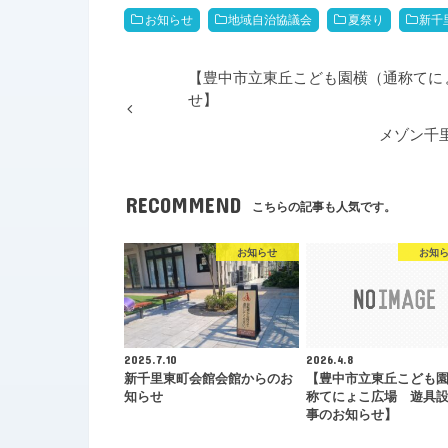
お知らせ
地域自治協議会
夏祭り
新千
【豊中市立東丘こども園横（通称てに
せ】
メゾン千
RECOMMEND
こちらの記事も人気です。
お知らせ
お知
2025.7.10
2026.4.8
新千里東町会館会館からのお
【豊中市立東丘こども園
知らせ
称てにょこ広場 遊具
事のお知らせ】