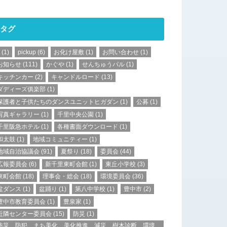
タグ
(1)
pickup
(6)
お化け屋敷
(1)
お問い合わせ
(1)
お知らせ
(111)
かぐや
(1)
せんちゅうパル
(1)
キッチンカー
(2)
キャンドルロード
(13)
ダディーズ俱楽部
(1)
保護者と子供たちのダンスユニットヒガダン
(1)
公募
(1)
写真ギャラリー
(1)
千里中央公園
(1)
千里阪急ホテル
(1)
各種書面ダウンロード
(1)
和太鼓
(1)
地域コミュニティー
(1)
地域自治協議会
(91)
夏祭り
(18)
委員会
(44)
広報委員会
(6)
新千里東町会館
(1)
東丘小学校
(3)
東町会館
(18)
理事会・総会
(18)
環境委員会
(36)
盆ダンス
(1)
盆踊り
(1)
第八中学校
(1)
豊中市
(2)
豊中市教育委員会
(1)
豊泉家
(1)
近隣センター委員会
(15)
防災
(1)
防災、防犯、まち美化、美化推進、減災、樹木診断、環境