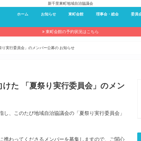
新千里東町地域自治協議会
ホーム
お知らせ
東町会館
理事会・総会
委員
東町会館 – 利用案内
東町会館 – 予約状況
東町会館 – 使用申し込み
理事会・総会
過去の理事会・総会資料
防災委
環境委
夏祭り
近隣セ
キャン
東町会
広報委
東町会館の予約状況はこちら
夏祭り実行委員会」のメンバー公募の お知らせ
に向けた 「夏祭り実行委員会」のメン
指し、このたび地域自治協議会の「夏祭り実行委員会」
に携わってくださるメンバーを募集しますので、ご関心