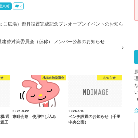
里東町
k
ょこ広場）遊具設置完成記念プレオープンイベントのお知ら
里建替対策委員会（仮称） メンバー公募のお知らせ
らせ
地域自治協議会
お知らせ
2023.4.22
2026.1.16
横/通
東町会館 - 使用申し込み
ベンチ設置のお知らせ（千里
設置工
中央公園）