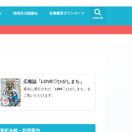
会
地域自治協議会
各種書面ダウンロード
search
員会
員会
ンター委員会
ドルロード
館
員会
広報誌「LOVE♡ひがしまち」
過去に発行された「LOVE♡ひがしまち」を
ご覧いただけます。
東町会館 – 利用案内