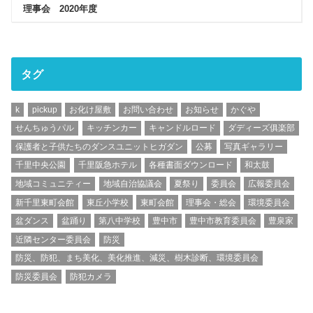
理事会 2020年度
タグ
k
pickup
お化け屋敷
お問い合わせ
お知らせ
かぐや
せんちゅうパル
キッチンカー
キャンドルロード
ダディーズ俱楽部
保護者と子供たちのダンスユニットヒガダン
公募
写真ギャラリー
千里中央公園
千里阪急ホテル
各種書面ダウンロード
和太鼓
地域コミュニティー
地域自治協議会
夏祭り
委員会
広報委員会
新千里東町会館
東丘小学校
東町会館
理事会・総会
環境委員会
盆ダンス
盆踊り
第八中学校
豊中市
豊中市教育委員会
豊泉家
近隣センター委員会
防災
防災、防犯、まち美化、美化推進、減災、樹木診断、環境委員会
防災委員会
防犯カメラ