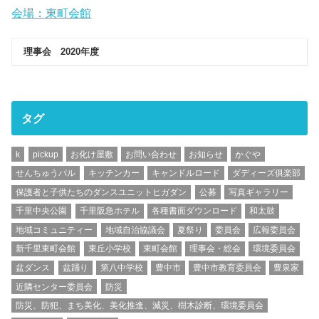
会場：東町会館
理事会 2020年度
タグ
k
pickup
お化け屋敷
お問い合わせ
お知らせ
かぐや
せんちゅうパル
キッチンカー
キャンドルロード
ダディーズ俱楽部
保護者と子供たちのダンスユニットヒガダン
公募
写真ギャラリー
千里中央公園
千里阪急ホテル
各種書面ダウンロード
和太鼓
地域コミュニティー
地域自治協議会
夏祭り
委員会
広報委員会
新千里東町会館
東丘小学校
東町会館
理事会・総会
環境委員会
盆ダンス
盆踊り
第八中学校
豊中市
豊中市教育委員会
豊泉家
近隣センター委員会
防災
防災、防犯、まち美化、美化推進、減災、樹木診断、環境委員会