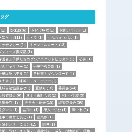
タグ
(1)
pickup
(6)
お化け屋敷
(1)
お問い合わせ
(1)
お知らせ
(111)
かぐや
(1)
せんちゅうパル
(1)
キッチンカー
(2)
キャンドルロード
(13)
ダディーズ俱楽部
(1)
保護者と子供たちのダンスユニットヒガダン
(1)
公募
(1)
写真ギャラリー
(1)
千里中央公園
(1)
千里阪急ホテル
(1)
各種書面ダウンロード
(1)
和太鼓
(1)
地域コミュニティー
(1)
地域自治協議会
(91)
夏祭り
(18)
委員会
(44)
広報委員会
(6)
新千里東町会館
(1)
東丘小学校
(3)
東町会館
(18)
理事会・総会
(18)
環境委員会
(36)
盆ダンス
(1)
盆踊り
(1)
第八中学校
(1)
豊中市
(2)
豊中市教育委員会
(1)
豊泉家
(1)
近隣センター委員会
(15)
防災
(1)
防災、防犯、まち美化、美化推進、減災、樹木診断、環境