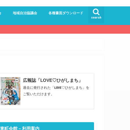
会
地域自治協議会
各種書面ダウンロード
search
員会
員会
ンター委員会
ドルロード
館
員会
広報誌「LOVE♡ひがしまち」
過去に発行された「LOVE♡ひがしまち」を
ご覧いただけます。
東町会館 – 利用案内