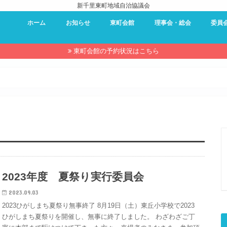
新千里東町地域自治協議会
ホーム
お知らせ
東町会館
理事会・総会
委員
東町会館 – 利用案内
東町会館 – 予約状況
東町会館 – 使用申し込み
理事会・総会
過去の理事会・総会資料
防災委
環境委
夏祭り
近隣セ
キャン
東町会
広報委
東町会館の予約状況はこちら
2023年度 夏祭り実行委員会
2023.09.03
2023ひがしまち夏祭り無事終了 8月19日（土）東丘小学校で2023
ひがしまち夏祭りを開催し、無事に終了しました。 わざわざご丁