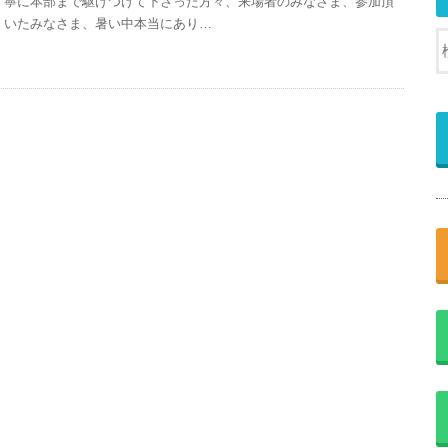
寧に本部まで駆けつけて下さった方々、来場者のみなさま、参加頂
いたみなさま、暑い中本当にあり…