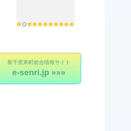
新千里東町総合情報サイト
e-senri.jp »»»