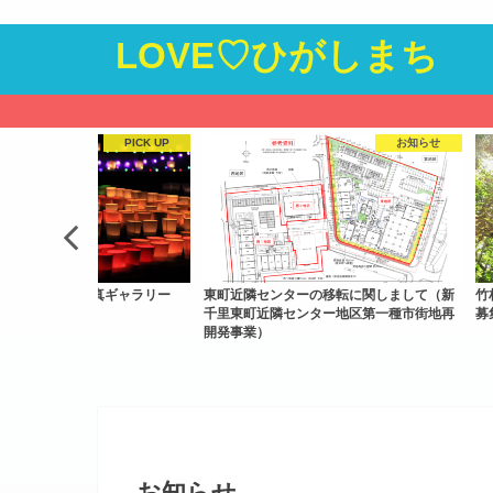
LOVE♡ひがしまち
お知らせ
委員会
ンターの移転に関しまして（新
竹林整備プロジェクト「かぐや」メンバー
暮
隣センター地区第一種市街地再
募集中
お知らせ