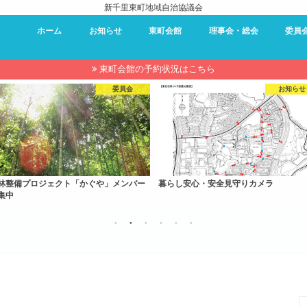
新千里東町地域自治協議会
ホーム
お知らせ
東町会館
理事会・総会
委員
東町会館 – 利用案内
東町会館 – 予約状況
東町会館 – 使用申し込み
理事会・総会
過去の理事会・総会資料
防災委
環境委
夏祭り
近隣セ
キャン
東町会
広報委
東町会館の予約状況はこちら
お知らせ
お知らせ
らし安心・安全見守りカメラ
新型コロナウィルス感染症について