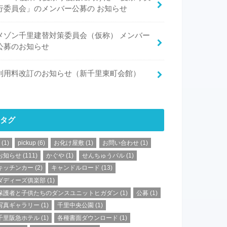
行委員会」のメンバー公募の お知らせ
メゾン千里建替対策委員会（仮称） メンバー
公募のお知らせ
利用料改訂のお知らせ（新千里東町会館）
タグ
(1)
pickup
(6)
お化け屋敷
(1)
お問い合わせ
(1)
お知らせ
(111)
かぐや
(1)
せんちゅうパル
(1)
キッチンカー
(2)
キャンドルロード
(13)
ダディーズ俱楽部
(1)
保護者と子供たちのダンスユニットヒガダン
(1)
公募
(1)
写真ギャラリー
(1)
千里中央公園
(1)
千里阪急ホテル
(1)
各種書面ダウンロード
(1)