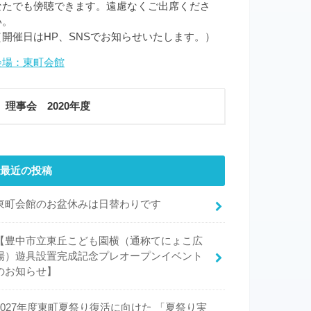
なたでも傍聴できます。遠慮なくご出席くださ
い。
（開催日はHP、SNSでお知らせいたします。）
会場：東町会館
理事会 2020年度
最近の投稿
東町会館のお盆休みは日替わりです
【豊中市立東丘こども園横（通称てにょこ広
場）遊具設置完成記念プレオープンイベント
のお知らせ】
2027年度東町夏祭り復活に向けた 「夏祭り実