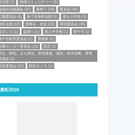
和太鼓
(1)
地域コミュニティー
(1)
地域自治協議会
(91)
夏祭り
(18)
委員会
(44)
広報委員会
(6)
新千里東町会館
(1)
東丘小学校
(3)
東町会館
(18)
理事会・総会
(18)
環境委員会
(36)
盆ダンス
(1)
盆踊り
(1)
第八中学校
(1)
豊中市
(2)
豊中市教育委員会
(1)
豊泉家
(1)
近隣センター委員会
(15)
防災
(1)
防災、防犯、まち美化、美化推進、減災、樹木診断、環境
委員会
(1)
防災委員会
(10)
防犯カメラ
(1)
東町2019