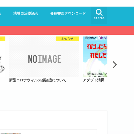
会
地域自治協議会
各種書面ダウンロード
search
員会
員会
ンター委員会
ドルロード
館
員会
アダプト清掃
東町キャンドルロード – 写真