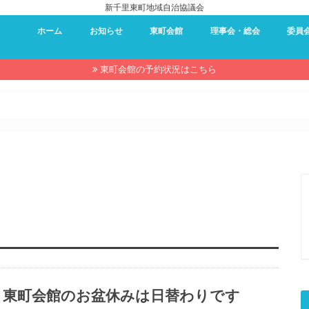
新千里東町地域自治協議会
ホーム
お知らせ
東町会館
理事会・総会
委員
東町会館 – 利用案内
東町会館 – 予約状況
東町会館 – 使用申し込み
理事会・総会
過去の理事会・総会資料
防災委
環境委
夏祭り
近隣セ
キャン
東町会
広報委
東町会館の予約状況はこちら
東町会館のお盆休みは日替わりです