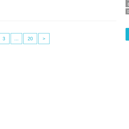
3
…
20
>