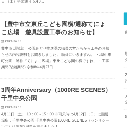
日 （土）平常通り 5月3…
【豊中市立東丘こども園横/通称てにょ
こ広場 遊具設置工事のお知らせ】
2026.04.08
豊中市 環境部 公園みどり推進課の職員の方たちから工事のお知
らせの内容説明をお聞きしました。 順番にいきますね。 ・場所:東
町公園 通称『てによこ広場』東丘こども園の横ですね。 ・工事
期間(閉鎖期間):令和8年4月27日…
3周年Anniversary（1000RE SCENES）
千里中央公園
2026.03.30
4月11日（土） 10：00～15：00 ※雨天時は4月12日（日）に順延
場所：千里中央公園 千里中央公園1000RE SCENES（センリシー
ンズ）は開業3周年を迎えました！