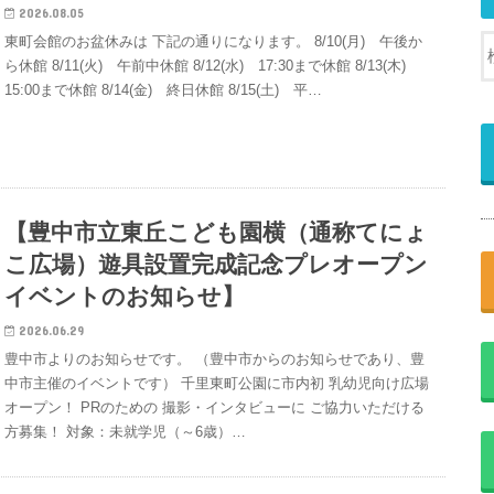
2026.08.05
東町会館のお盆休みは 下記の通りになります。 8/10(月) 午後か
ら休館 8/11(火) 午前中休館 8/12(水) 17:30まで休館 8/13(木)
15:00まで休館 8/14(金) 終日休館 8/15(土) 平…
【豊中市立東丘こども園横（通称てにょ
こ広場）遊具設置完成記念プレオープン
イベントのお知らせ】
2026.06.29
豊中市よりのお知らせです。 （豊中市からのお知らせであり、豊
中市主催のイベントです） 千里東町公園に市内初 乳幼児向け広場
オープン！ PRのための 撮影・インタビューに ご協力いただける
方募集！ 対象：未就学児（～6歳）…