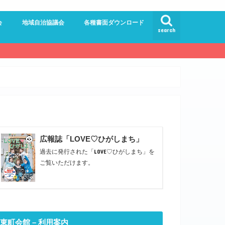
会
地域自治協議会
各種書面ダウンロード
search
員会
員会
ンター委員会
ドルロード
館
員会
広報誌「LOVE♡ひがしまち」
過去に発行された「LOVE♡ひがしまち」を
ご覧いただけます。
東町会館 – 利用案内