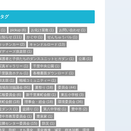
タグ
(1)
pickup
(6)
お化け屋敷
(1)
お問い合わせ
(1)
お知らせ
(111)
かぐや
(1)
せんちゅうパル
(1)
キッチンカー
(2)
キャンドルロード
(13)
ダディーズ俱楽部
(1)
保護者と子供たちのダンスユニットヒガダン
(1)
公募
(1)
写真ギャラリー
(1)
千里中央公園
(1)
千里阪急ホテル
(1)
各種書面ダウンロード
(1)
和太鼓
(1)
地域コミュニティー
(1)
地域自治協議会
(91)
夏祭り
(18)
委員会
(44)
広報委員会
(6)
新千里東町会館
(1)
東丘小学校
(3)
東町会館
(18)
理事会・総会
(18)
環境委員会
(36)
盆ダンス
(1)
盆踊り
(1)
第八中学校
(1)
豊中市
(2)
豊中市教育委員会
(1)
豊泉家
(1)
近隣センター委員会
(15)
防災
(1)
防災、防犯、まち美化、美化推進、減災、樹木診断、環境