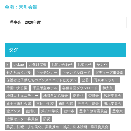
会場：東町会館
理事会 2020年度
タグ
k
pickup
お化け屋敷
お問い合わせ
お知らせ
かぐや
せんちゅうパル
キッチンカー
キャンドルロード
ダディーズ俱楽部
保護者と子供たちのダンスユニットヒガダン
公募
写真ギャラリー
千里中央公園
千里阪急ホテル
各種書面ダウンロード
和太鼓
地域コミュニティー
地域自治協議会
夏祭り
委員会
広報委員会
新千里東町会館
東丘小学校
東町会館
理事会・総会
環境委員会
盆ダンス
盆踊り
第八中学校
豊中市
豊中市教育委員会
豊泉家
近隣センター委員会
防災
防災、防犯、まち美化、美化推進、減災、樹木診断、環境委員会